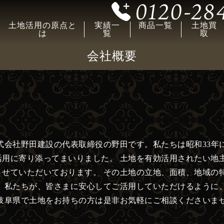
土地活用の原点と
実績一
商品一覧
土地買
は
覧
取
会社概要
式会社野田建設の代表取締役の野田です。私たちは昭和33年
用に寄り添ってまいりました。 土地を有効活用されたい地
せていただいております。 その土地の立地、面積、地域の
 私たちが、皆さまに安心してご活用していただけるように
岐阜県で土地をお持ちの方は是非お気軽にご相談くださいま