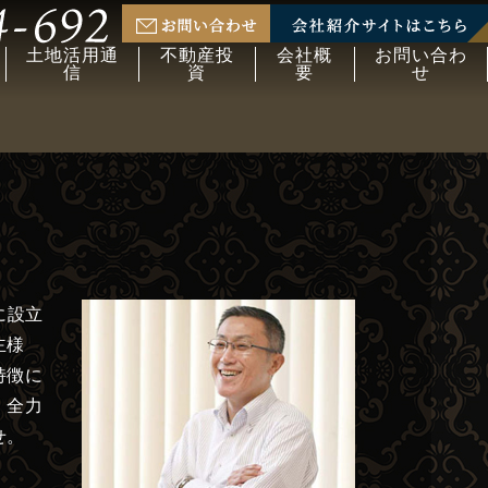
土地活用通
不動産投
会社概
お問い合わ
信
資
要
せ
に設立
主様
特徴に
、全力
せ。