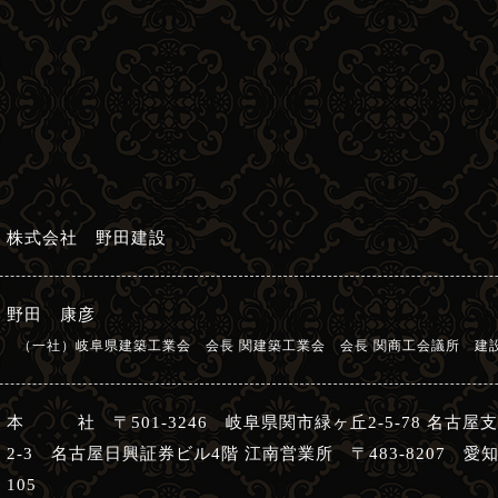
株式会社 野田建設
野田 康彦
（一社）岐阜県建築工業会 会長 関建築工業会 会長 関商工会議所 建
本 社 〒501-3246 岐阜県関市緑ヶ丘2-5-78 名古屋支
2-3 名古屋日興証券ビル4階 江南営業所 〒483-8207 
105