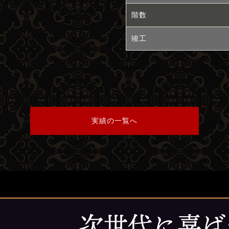
階数
竣工
実績の一覧へ