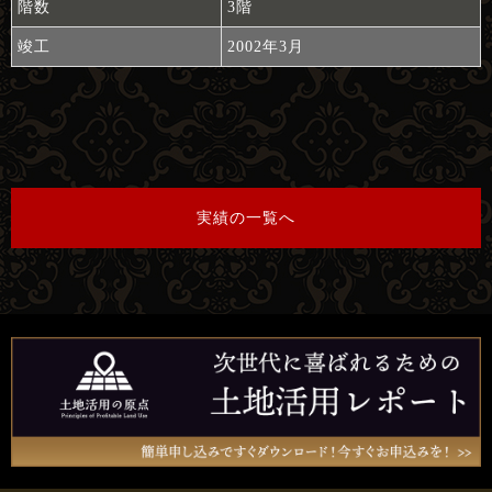
階数
3階
竣工
2002年3月
実績の一覧へ