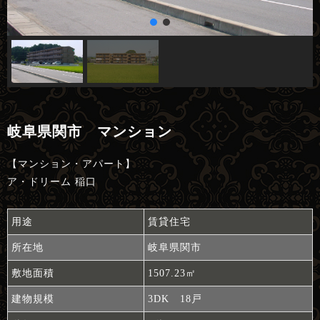
岐阜県関市 マンション
【マンション・アパート】
ア・ドリーム 稲口
用途
賃貸住宅
所在地
岐阜県関市
敷地面積
1507.23㎡
建物規模
3DK 18戸