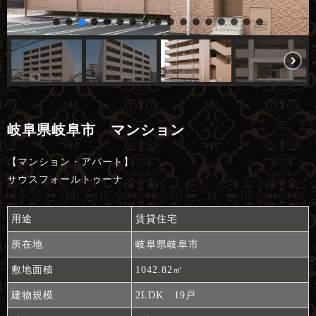
岐阜県岐阜市 マンション
【マンション・アパート】
サウスフォールトゥーナ
用途
賃貸住宅
所在地
岐阜県岐阜市
敷地面積
1042.82㎡
建物規模
2LDK 19戸