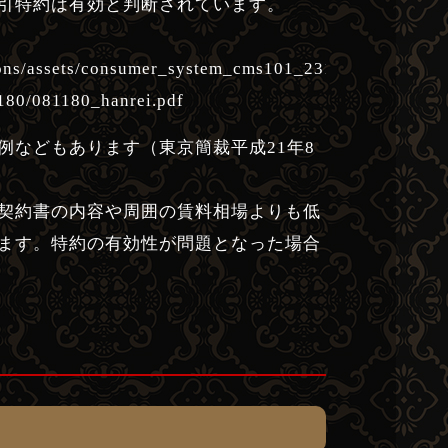
引特約は有効と判断されています。
tions/assets/consumer_system_cms101_231107_01.pdf
/081180_hanrei.pdf
などもあります（東京簡裁平成21年8
契約書の内容や周囲の賃料相場よりも低
ます。特約の有効性が問題となった場合