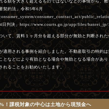
れる額を大きく超えるものではないなどの事情から、敷
者契約法」令和5年6月
cy/consumer_system/consumer_contract_act/public_rela
://www.courts.go.jp/app/files/hanrei_jp/180
ついて、賃料１ヶ月分を超える部分が無効と判断された例
が適用される事例を紹介しました。不動産取引の特約は
ことなどにより有効となる場合や無効となる場合があり
されることをお勧めいたします。
0%！課税対象の中心は土地から現預金へ