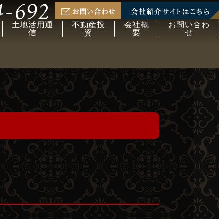
土地活用通
不動産投
会社概
お問い合わ
信
資
要
せ