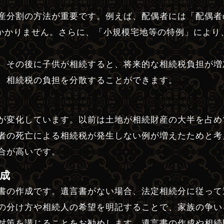
産分割の方法が重要です。例えば、配偶者には「配偶者
税がかかりません。さらに、「小規模宅地等の特例」によ
、その後に子供が相続すると、将来的な相続税負担が増
、相続税の負担を分散することができます。
が変化しています。以前は土地が相続財産の大半を占め
者の死亡による相続税が発生しない例が増えたためと考
合が高いです。
成
書の作成です。遺言書がない場合、法定相続分に従って
の分け方や相続人の希望を明記することで、家族の争い
対策を講じることをお勧めします。遺言書の作成や相続