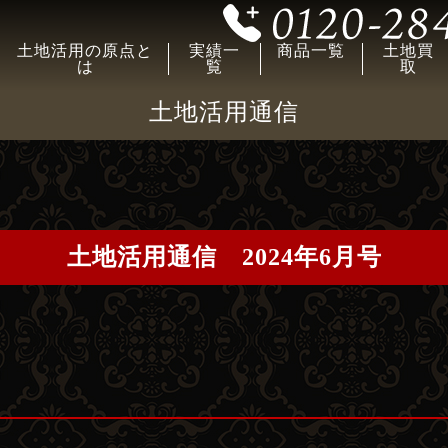
土地活用の原点と
実績一
商品一覧
土地買
は
覧
取
土地活用通信
土地活用通信 2024年6月号