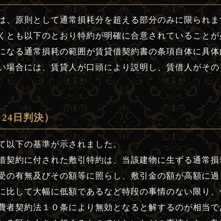
は、原則として通常損耗分を超える部分のみに限られま
くとも以下のとおり特約が明確に合意されていることが
になる通常損耗の範囲が賃貸借契約書の条項自体に具体
い場合には、賃貸人が口頭により説明し、賃借人がその
24日判決）
て以下の基準が示されました。
借契約に付された敷引特約は、当該建物に生ずる通常損
受の有無及びその額等に照らし、敷引金の額が高額に過
に比して大幅に低額であるなど特段の事情のない限り、
費者契約法１０条により無効となると解するのが相当で