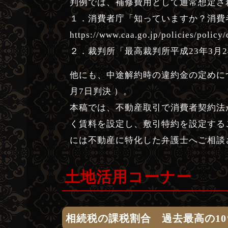
判例では、補修費用として通常想定さ
１．消費者庁「知っていますか？消費
https://www.caa.go.jp/policies/poli
２．裁判所「最高裁判所平成23年3月24日判決」https
他にも、中途解約時の違約金の定めに
月7日判決 ）。
本稿では、不動産取引で消費者契約法
く賃料を設定し、敷引特約を設定する
には不動産に特化した弁護士へご相談
土地活用コーナー
相続税の課税割合 過去最高の1